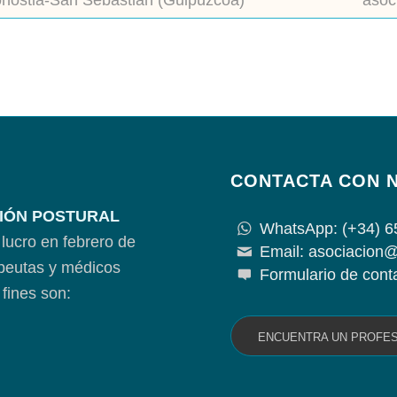
nostia-San Sebastián (Guipúzcoa)
asoc
CONTACTA CON 
IÓN POSTURAL
WhatsApp: (+34) 6
lucro en febrero de
Email: asociacion@
apeutas y médicos
Formulario de cont
fines son:
ENCUENTRA UN PROFE