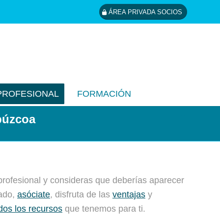
ÁREA PRIVADA SOCIOS
PROFESIONAL
FORMACIÓN
púzcoa
profesional y consideras que deberías aparecer
tado,
asóciate
, disfruta de las
ventajas
y
dos los recursos
que tenemos para ti.