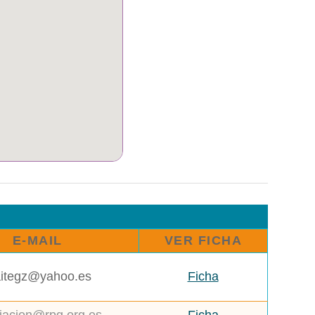
E-MAIL
VER FICHA
itegz@yahoo.es
Ficha