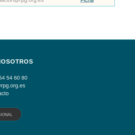
iacion@rpg.org.es
Ficha
NOSOTROS
54 54 60 80
rpg.org.es
acto
SIONAL