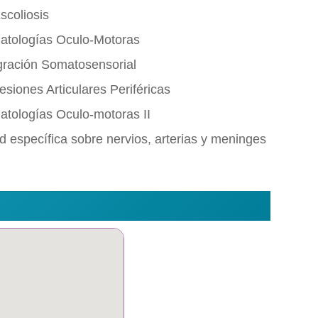
scoliosis
atologí­as Oculo-Motoras
gración Somatosensorial
siones Articulares Periféricas
atologías Oculo-motoras II
 específica sobre nervios, arterias y meninges