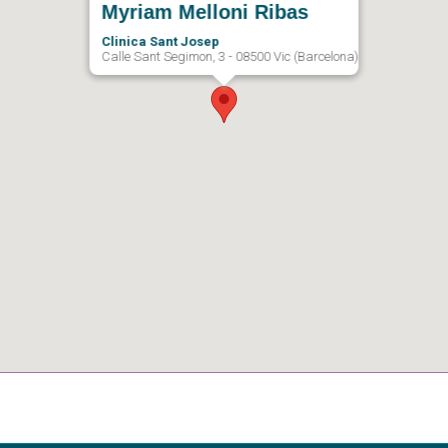
Myriam Melloni Ribas
Clinica Sant Josep
Calle Sant Segimon, 3 - 08500 Vic (Barcelona)