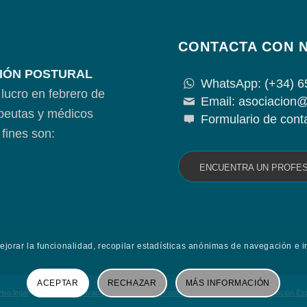
CONTACTA CON 
IÓN POSTURAL
WhatsApp: (+34) 6
lucro en febrero de
Email: asociacion@
apeutas y médicos
Formulario de cont
fines son:
ENCUENTRA UN PROFE
mejorar la funcionalidad, recopilar estadísticas anónimas de navegación e i
ACEPTAR
RECHAZAR
MÁS INFORMACIÓN
iso legal
Política de privacidad
Política de cookies
Contacta con la Asociación E