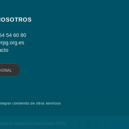
NOSOTROS
54 54 60 80
rpg.org.es
acto
SIONAL
ntegrar contenido de otros servicios
spañola de Reeducación Postural Global. AERPG