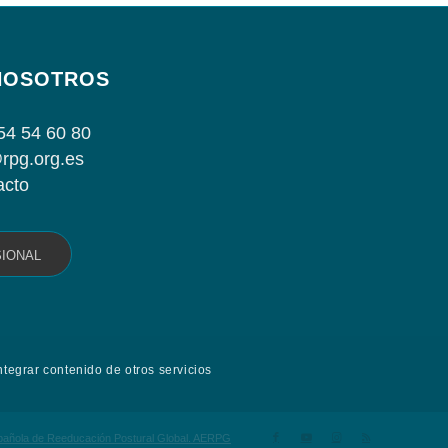
NOSOTROS
54 54 60 80
rpg.org.es
acto
SIONAL
ntegrar contenido de otros servicios
spañola de Reeducación Postural Global. AERPG