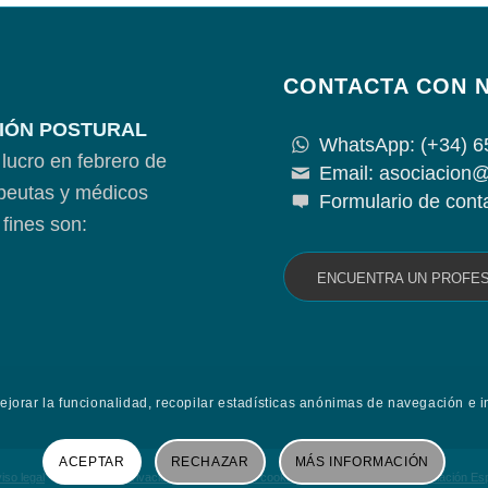
CONTACTA CON 
IÓN POSTURAL
WhatsApp: (+34) 6
lucro en febrero de
Email: asociacion@
apeutas y médicos
Formulario de cont
fines son:
ENCUENTRA UN PROFE
mejorar la funcionalidad, recopilar estadísticas anónimas de navegación e i
ACEPTAR
RECHAZAR
MÁS INFORMACIÓN
iso legal
Política de privacidad
Política de cookies
Contacta con la Asociación E