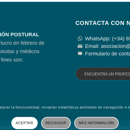
CONTACTA CON 
IÓN POSTURAL
WhatsApp: (+34) 6
lucro en febrero de
Email: asociacion@
apeutas y médicos
Formulario de cont
fines son:
ENCUENTRA UN PROFE
mejorar la funcionalidad, recopilar estadísticas anónimas de navegación e i
ACEPTAR
RECHAZAR
MÁS INFORMACIÓN
iso legal
Política de privacidad
Política de cookies
Contacta con la Asociación E