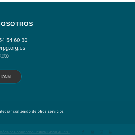
NOSOTROS
54 54 60 80
rpg.org.es
acto
SIONAL
ntegrar contenido de otros servicios
spañola de Reeducación Postural Global. AERPG