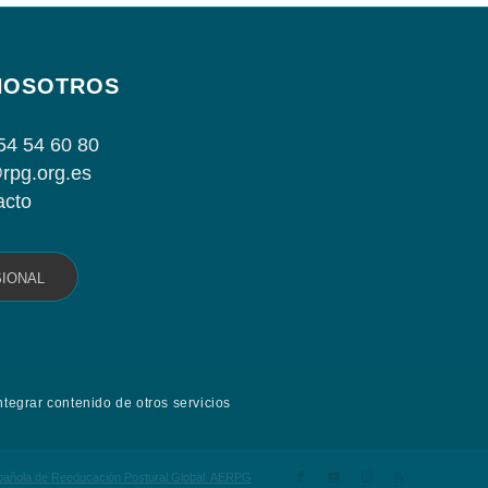
NOSOTROS
54 54 60 80
rpg.org.es
acto
SIONAL
ntegrar contenido de otros servicios
spañola de Reeducación Postural Global. AERPG