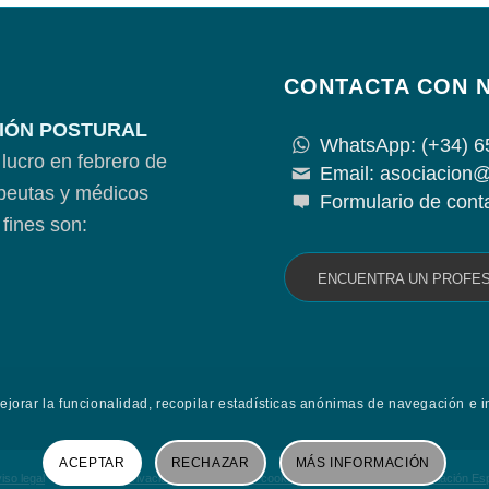
CONTACTA CON 
IÓN POSTURAL
WhatsApp: (+34) 6
lucro en febrero de
Email: asociacion@
apeutas y médicos
Formulario de cont
fines son:
ENCUENTRA UN PROFE
mejorar la funcionalidad, recopilar estadísticas anónimas de navegación e i
ACEPTAR
RECHAZAR
MÁS INFORMACIÓN
iso legal
Política de privacidad
Política de cookies
Contacta con la Asociación E