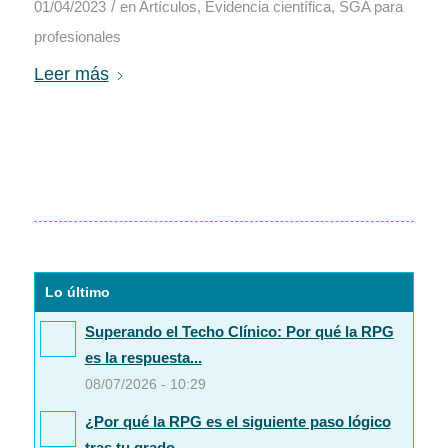
/
01/04/2023
en
Artículos
,
Evidencia científica
,
SGA para
profesionales
Leer más
Lo último
Superando el Techo Clínico: Por qué la RPG
es la respuesta...
08/07/2026 - 10:29
¿Por qué la RPG es el siguiente paso lógico
tras tu grado...