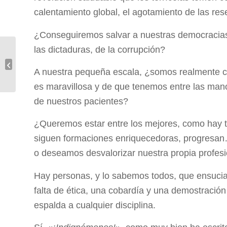
calentamiento global, el agotamiento de las re
¿Conseguiremos salvar a nuestras democracias d
las dictaduras, de la corrupción?
Efectos a corto y largo plazo de la
Reeducación Postural Global (RPG)
A nuestra pequeña escala, ¿somos realmente co
en el...
es maravillosa y de que tenemos entre las man
de nuestros pacientes?
¿Queremos estar entre los mejores, como hay ta
siguen formaciones enriquecedoras, progresan
o deseamos desvalorizar nuestra propia profes
Hay personas, y lo sabemos todos, que ensucian
falta de ética, una cobardía y una demostración
espalda a cualquier disciplina.