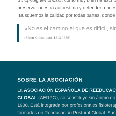
Sí, «
¡Indignémonos!
», como muy bien ha escrit
preservar nuestra autoestima y defender a nues
¡Busquemos la calidad por todas partes, donde
«No es el camino el que es difícil, si
(Sören Kierkegaard, 1813-1855)
SOBRE LA ASOCIACIÓN
La
ASOCIACIÓN ESPAÑOLA DE REEDUCAC
GLOBAL
(AERPG), se constituye sin ánimo de 
1988. Está integrada por profesionales fisioter
formados en Reeducación Postural Global. Sus 