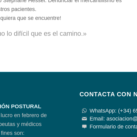
o Stéphane Hessel. Denunciar el mercantilismo es
tros pacientes.
 quiera que se encuentre!
no lo difícil que es el camino.»
CONTACTA CON 
IÓN POSTURAL
WhatsApp: (+34) 6
lucro en febrero de
Email: asociacion@
apeutas y médicos
Formulario de cont
fines son: