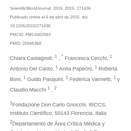
ScientificWorldJournal. 2015; 2015: 271436.
Publicado online el 6 de abril de 2015. doi:
10.1155/2015/271436
PMCID: PMC4402563
PMID: 25945360
1
*
1
Chiara Castagnoli,
,
Francesca Cecchi,
1
1
Antonio Del Canto,
Anita Paperini,
Roberta
1
1
1
Boni,
Guido Pasquini,
Federica Vannetti,
y
1
2
Claudio Macchi
,
1
Fondazione Don Carlo Gnocchi, IRCCS,
Instituto Científico, 50143 Florencia, Italia
2
Departamento de Área Crítica Médica y