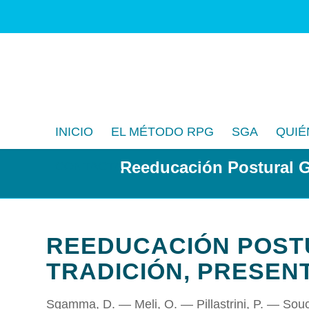
INICIO
EL MÉTODO RPG
SGA
QUIÉ
Reeducación Postural Gl
CONTACTA
REEDUCACIÓN POST
TRADICIÓN, PRESEN
Sgamma, D. — Meli, O. — Pillastrini, P. — Souc