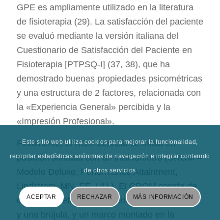
GPE es ampliamente utilizado en la literatura
de fisioterapia (29). La satisfacción del paciente
se evaluó mediante la versión italiana del
Cuestionario de Satisfacción del Paciente en
Fisioterapia [PTPSQ-I] (37, 38), que ha
demostrado buenas propiedades psicométricas
y una estructura de 2 factores, relacionada con
la «Experiencia General» percibida y la
«Impresión Profesional».
Finalmente, el ROM cervical se midió en
Este sitio web utiliza cookies para mejorar la funcionalidad,
posición sentada con un inclinómetro (CROM –
recopilar estadísticas anónimas de navegación e integrar contenido
Modelo Deluxe, Performance Attainment,
de otros servicios
Lindstrom, MN, EE. UU.). El CROM consta de
ACEPTAR
RECHAZAR
MÁS INFORMACIÓN
dos goniómetros dependientes de la gravedad
y una brújula, y un marco montado en la