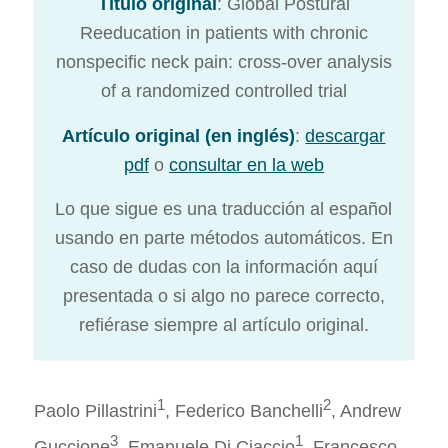
Título original
: Global Postural
Reeducation in patients with chronic
nonspecific neck pain: cross-over analysis
of a randomized controlled trial
Artículo original (en inglés)
:
descargar
pdf
o
consultar en la web
Lo que sigue es una traducción al español
usando en parte métodos automáticos. En
caso de dudas con la información aquí
presentada o si algo no parece correcto,
refiérase siempre al artículo original.
1
2
Paolo Pillastrini
, Federico Banchelli
, Andrew
3
1
Guccione
, Emanuele Di Ciaccio
, Francesco