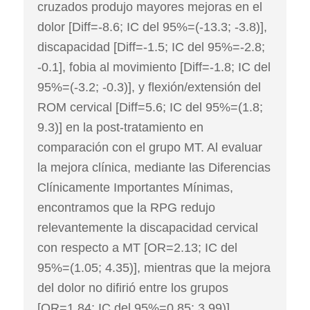
cruzados produjo mayores mejoras en el
dolor [Diff=-8.6; IC del 95%=(-13.3; -3.8)],
discapacidad [Diff=-1.5; IC del 95%=-2.8;
-0.1], fobia al movimiento [Diff=-1.8; IC del
95%=(-3.2; -0.3)], y flexión/extensión del
ROM cervical [Diff=5.6; IC del 95%=(1.8;
9.3)] en la post-tratamiento en
comparación con el grupo MT. Al evaluar
la mejora clínica, mediante las Diferencias
Clínicamente Importantes Mínimas,
encontramos que la RPG redujo
relevantemente la discapacidad cervical
con respecto a MT [OR=2.13; IC del
95%=(1.05; 4.35)], mientras que la mejora
del dolor no difirió entre los grupos
[OR=1.84; IC del 95%=0.85; 3.99)].